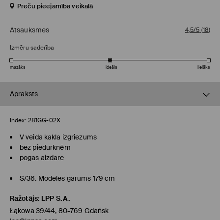
Preču pieejamība veikalā
Atsauksmes
4,5/5
(
18
)
Izmēru saderība
mazāks
ideāls
lielāks
Apraksts
Index:
281GG-02X
V veida kakla izgriezums
bez piedurknēm
pogas aizdare
S/36. Modeles garums 179 cm
Ražotājs
:
LPP S.A.
Łąkowa 39/44, 80-769 Gdańsk