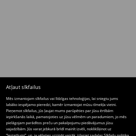
Atļaut sīkfailus
Mēs izmantojam sīkfailus vai līdzīgas tehnoloģijas, lai sniegtu jums
labāko iespējamo pieredzi, kamēr izmantojat mūsu tīmekļa vietni.
Pieņemot sīkfailus, jūs ļaujat mums parūpēties par jūsu ērtībām
iepirkšanās laikā, pamatojoties uz jūsu vēlmēm un paradumiem, jo mēs
pielāgojam parādītos preču un pakalpojumu piedāvājumus jūsu
vajadzībām. Jūs varat jebkurā brīdī mainīt izvēli, noklikšķinot uz
“Iestatījumi”, un, ja vēlaties uzzināt vairāk, izlasiet sadaļas
Sīkfailu politika