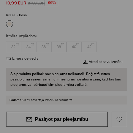
10,99
EUR
-66%
31,99
EUR
Krāsa
-
bēšs
Izmērs
(izpārdots)
32
34
36
38
40
42
Izmēra ceļvedis
Atrodiet savu izmēru
Šis produkts pašlaik nav pieejams tiešsaistē. Reģistrējieties
paziņojuma saņemšanai, un mēs jums nosūtīsim ziņu, kad tas būs
pieejams, vai pārbaudīsim pieejamību veikalā.
Padoms
Klienti novērtēja izmēru kā standarta.
Paziņot par pieejamību