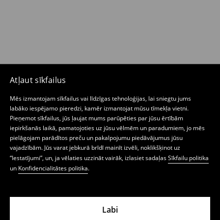
Atļaut sīkfailus
Mēs izmantojam sīkfailus vai līdzīgas tehnoloģijas, lai sniegtu jums
labāko iespējamo pieredzi, kamēr izmantojat mūsu tīmekļa vietni.
Pieņemot sīkfailus, jūs ļaujat mums parūpēties par jūsu ērtībām
iepirkšanās laikā, pamatojoties uz jūsu vēlmēm un paradumiem, jo mēs
pielāgojam parādītos preču un pakalpojumu piedāvājumus jūsu
vajadzībām. Jūs varat jebkurā brīdī mainīt izvēli, noklikšķinot uz
“Iestatījumi”, un, ja vēlaties uzzināt vairāk, izlasiet sadaļas
Sīkfailu politika
un
Konfidencialitātes politika
.
Labi