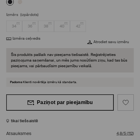
Izmērs
(izpārdots)
34
36
38
40
42
Izmēra ceļvedis
Atrodiet savu izmēru
Šis produkts pašlaik nav pieejams tiešsaistē. Reģistrējieties
paziņojuma saņemšanai, un mēs jums nosūtīsim ziņu, kad tas būs
pieejams, vai pārbaudīsim pieejamību veikalā.
Padoms
Klienti novērtēja izmēru kā standarta.
Paziņot par pieejamību
tikai tiešsaistē
Atsauksmes
4,8/5
(
112
)