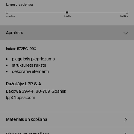
Izmēru saderība
mazāks
ideāls
lielāks
Apraksts
Index:
572EG-99X
piegulošs piegriezums
strukturēts raksts
dekoratīvi elementi
Ražotājs
:
LPP S.A.
Łąkowa 39/44, 80-769 Gdańsk
lpp@lppsa.com
Materiāls un kopšana