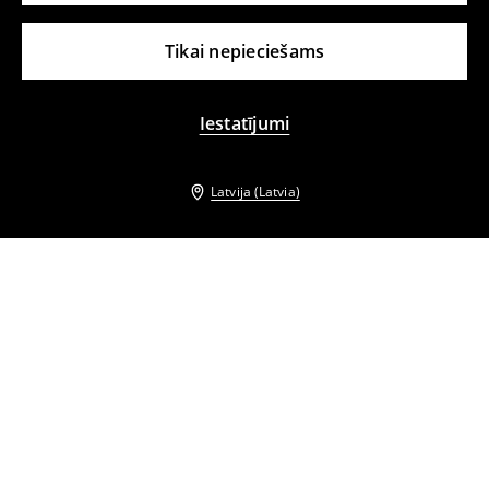
Tikai nepieciešams
Iestatījumi
Latvija (Latvia)
Citi klienti izvēlējās arī
Viendaļīgs peldkostīms
Viendaļīgs peldkostīms
20
,
99
EUR
34,99
EUR
20
,
99
EUR
34,99
EUR