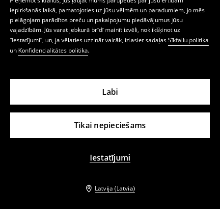
Pieņemot sīkfailus, jūs ļaujat mums parūpēties par jūsu ērtībām
iepirkšanās laikā, pamatojoties uz jūsu vēlmēm un paradumiem, jo mēs
pielāgojam parādītos preču un pakalpojumu piedāvājumus jūsu
vajadzībām. Jūs varat jebkurā brīdī mainīt izvēli, noklikšķinot uz
“Iestatījumi”, un, ja vēlaties uzzināt vairāk, izlasiet sadaļas
Sīkfailu politika
un
Konfidencialitātes politika
.
Labi
Tikai nepieciešams
Iestatījumi
Latvija (Latvia)