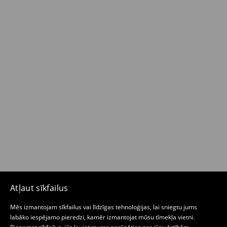
Atļaut sīkfailus
Mēs izmantojam sīkfailus vai līdzīgas tehnoloģijas, lai sniegtu jums
labāko iespējamo pieredzi, kamēr izmantojat mūsu tīmekļa vietni.