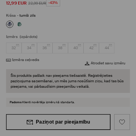
12,99
EUR
-43%
22,99
EUR
Krāsa
-
tumši zils
Izmērs
(izpārdots)
32
34
36
38
40
42
44
Izmēra ceļvedis
Atrodiet savu izmēru
Šis produkts pašlaik nav pieejams tiešsaistē. Reģistrējieties
paziņojuma saņemšanai, un mēs jums nosūtīsim ziņu, kad tas būs
pieejams, vai pārbaudīsim pieejamību veikalā.
Padoms
Klienti novērtēja izmēru kā standarta.
Paziņot par pieejamību