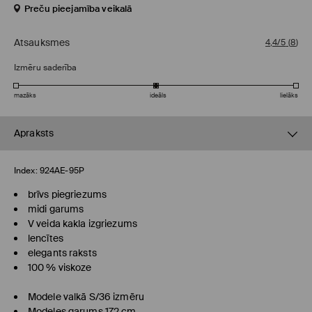
Preču pieejamība veikalā
Atsauksmes
4,4/5
(
8
)
Izmēru saderība
mazāks
ideāls
lielāks
Apraksts
Index:
924AE-95P
brīvs piegriezums
midi garums
V veida kakla izgriezums
lencītes
elegants raksts
100 % viskoze
Modele valkā S/36 izmēru
Modeles garums 172 cm