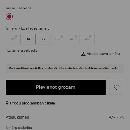
Krāsa
-
sarkans
Izmērs
-
Izvēlieties izmēru
32
34
36
38
40
42
Izmēra ceļvedis
Atrodiet savu izmēru
Padoms
Klienti novērtēja izmēru kā brīvs - mēs iesakām izvēlēties mazāku izmēru
Pievienot grozam
Preču pieejamība veikalā
Atsauksmes
4,5/5
(
27
)
Izmēru saderība