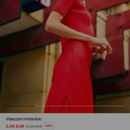
Viskozes minisvārki
5,99
EUR
-81%
31,99
EUR