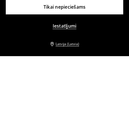
Tikai nepieciešams
Iestatījumi
Latvija (Latvia)
Citi klienti izvēlējās arī
Minisvārki
Minisvārki ar jostu