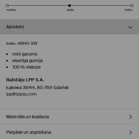
mazāks
ideāls
lielāks
Apraksts
Index:
491HO-33X
mini garums
elastīga gumija
100 % viskoze
Ražotājs
:
LPP S.A.
Łąkowa 39/44, 80-769 Gdańsk
lpp@lppsa.com
Materiāls un kopšana
Piegāde un atgriešana
PIRMAIS MATERIĀLS
:
100% VISKOZE