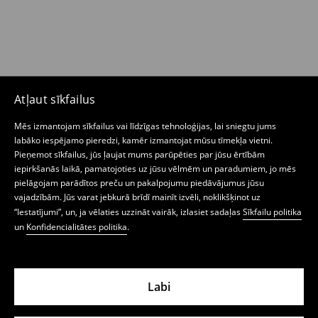
Atļaut sīkfailus
Mēs izmantojam sīkfailus vai līdzīgas tehnoloģijas, lai sniegtu jums
labāko iespējamo pieredzi, kamēr izmantojat mūsu tīmekļa vietni.
Pieņemot sīkfailus, jūs ļaujat mums parūpēties par jūsu ērtībām
iepirkšanās laikā, pamatojoties uz jūsu vēlmēm un paradumiem, jo mēs
pielāgojam parādītos preču un pakalpojumu piedāvājumus jūsu
vajadzībām. Jūs varat jebkurā brīdī mainīt izvēli, noklikšķinot uz
“Iestatījumi”, un, ja vēlaties uzzināt vairāk, izlasiet sadaļas
Sīkfailu politika
un
Konfidencialitātes politika
.
Labi