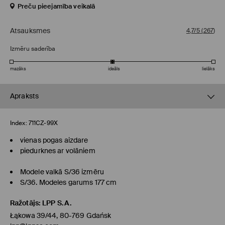
Preču pieejamība veikalā
Atsauksmes
4,7/5
(
267
)
Izmēru saderība
mazāks
ideāls
lielāks
Apraksts
Index:
711CZ-99X
vienas pogas aizdare
piedurknes ar volāniem
Modele valkā S/36 izmēru
S/36. Modeles garums 177 cm
Ražotājs
:
LPP S.A.
Łąkowa 39/44, 80-769 Gdańsk