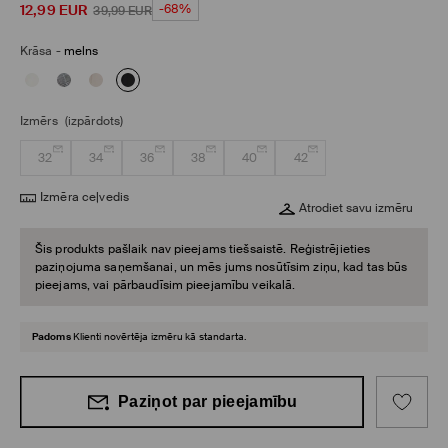
12,99
EUR
-68%
39,99
EUR
Krāsa
-
melns
Izmērs
(izpārdots)
32
34
36
38
40
42
Izmēra ceļvedis
Atrodiet savu izmēru
Šis produkts pašlaik nav pieejams tiešsaistē. Reģistrējieties
paziņojuma saņemšanai, un mēs jums nosūtīsim ziņu, kad tas būs
pieejams, vai pārbaudīsim pieejamību veikalā.
Padoms
Klienti novērtēja izmēru kā standarta.
Paziņot par pieejamību