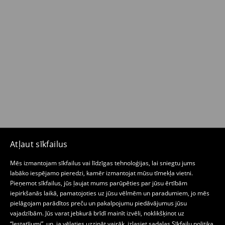
Atļaut sīkfailus
Mēs izmantojam sīkfailus vai līdzīgas tehnoloģijas, lai sniegtu jums
labāko iespējamo pieredzi, kamēr izmantojat mūsu tīmekļa vietni.
Pieņemot sīkfailus, jūs ļaujat mums parūpēties par jūsu ērtībām
iepirkšanās laikā, pamatojoties uz jūsu vēlmēm un paradumiem, jo mēs
pielāgojam parādītos preču un pakalpojumu piedāvājumus jūsu
vajadzībām. Jūs varat jebkurā brīdī mainīt izvēli, noklikšķinot uz
“Iestatījumi”, un, ja vēlaties uzzināt vairāk, izlasiet sadaļas
Sīkfailu politika