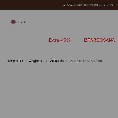
–15% atlasītajiem produktiem. I
LV
Extra -15%
IZPĀRDOŠANA
MOHITO
Apģērbs
Žaketes
Žakete ar vizuļiem