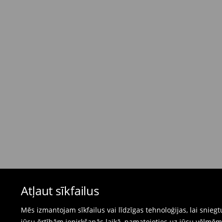
Standarta piegāde - Maksājums skaidrā nau
dienas)
4,95 EUR / Maksājums skaidrā naudā piegādes
Bezmaksas piegāde, pērkot
virs 50 EUR.
⟶
Plašāka informācija
Atgriešanas politika
Ja pasūtītās preces neatbilst cerētajam, Jūs va
pirkšanas dienas.
- Atgriežot jebkurā Mohito veikalā Latvijā - vie
čeku.
- Atgriežot e-veikalā - aizpildiet atgriešanas v
Peldkostīmus un pidžamas nevar atgriezt fiz
Atļaut sīkfailus
preču atgriešanas veidlapu tiešsaistē.
⟶
Internetveikala preču atgriešana
Mēs izmantojam sīkfailus vai līdzīgas tehnoloģijas, lai snie
jūsu ērtībām iepirkšanās laikā, pamatojoties uz jūsu vēlm