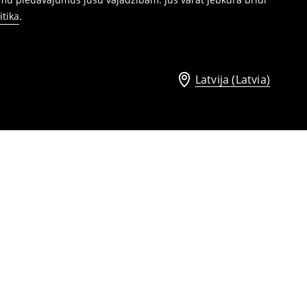
itika
.
Latvija (Latvia)