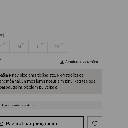
ts)
S
M
L
XL
s
Atrodiet savu izmēru
ašlaik nav pieejams tiešsaistē. Reģistrējieties
ņemšanai, un mēs jums nosūtīsim ziņu, kad tas būs
 pārbaudīsim pieejamību veikalā.
ērtēja izmēru kā standarta.
Paziņot par pieejamību