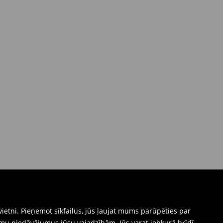
ietni. Pieņemot sīkfailus, jūs ļaujat mums parūpēties par
mu piedāvājumus jūsu vajadzībām. Jūs varat jebkurā brīdī