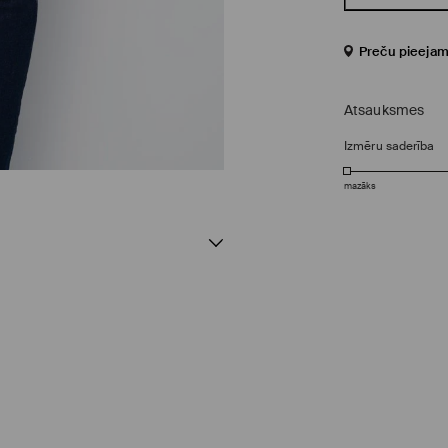
Preču pieejam
Atsauksmes
Izmēru saderība
mazāks