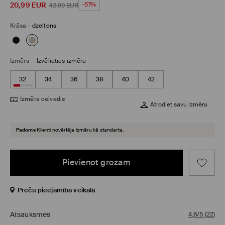
20,99
EUR
-51%
42,99
EUR
Krāsa
-
dzeltens
Izmērs
-
Izvēlieties izmēru
32
34
36
38
40
42
Izmēra ceļvedis
Atrodiet savu izmēru
Padoms
Klienti novērtēja izmēru kā standarta.
Pievienot grozam
Preču pieejamība veikalā
Atsauksmes
4,6/5
(
22
)