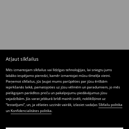
Atļaut sīkfailus
Mēs izmantojam sīkfailus vai līdzīgas tehnoloģijas, lai sniegtu jums
labāko iespējamo pieredzi, kamēr izmantojat mūsu tīmekļa vietni.
Pieņemot sīkfailus, jūs ļaujat mums parūpēties par jūsu ērtībām
iepirkšanās laikā, pamatojoties uz jūsu vēlmēm un paradumiem, jo mēs
pielāgojam parādītos preču un pakalpojumu piedāvājumus jūsu
vajadzībām. Jūs varat jebkurā brīdī mainīt izvēli, noklikšķinot uz
“Iestatījumi”, un, ja vēlaties uzzināt vairāk, izlasiet sadaļas
Sīkfailu politika
un
Konfidencialitātes politika
.