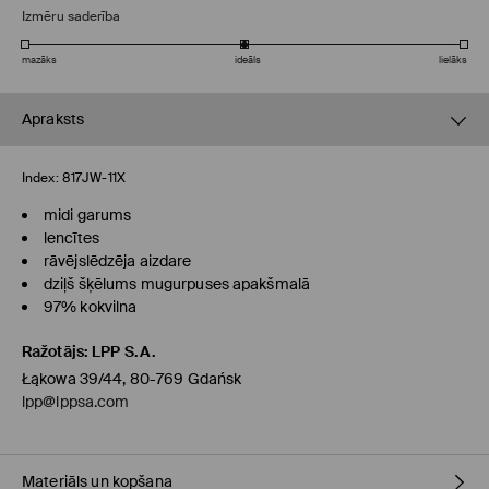
Izmēru saderība
mazāks
ideāls
lielāks
Apraksts
Index:
817JW-11X
midi garums
lencītes
rāvējslēdzēja aizdare
dziļš šķēlums mugurpuses apakšmalā
97% kokvilna
Ražotājs
:
LPP S.A.
Łąkowa 39/44, 80-769 Gdańsk
lpp@lppsa.com
Materiāls un kopšana