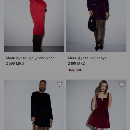
Миди фустан од џемпер плетка
Мини фустан од велур
2 599 MKD
2 199 MKD
КАДИФЕ