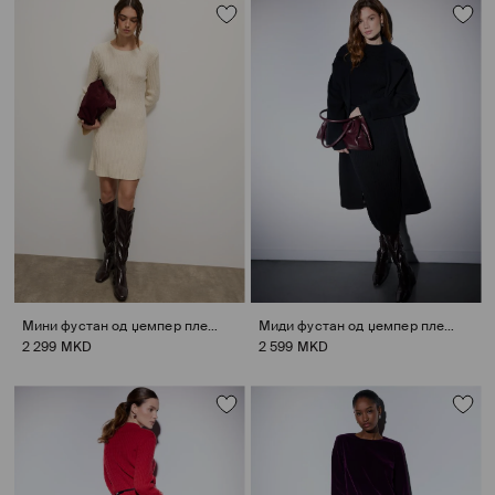
Мини фустан од џемпер плетка
Миди фустан од џемпер плетка
2 299 MKD
2 599 MKD