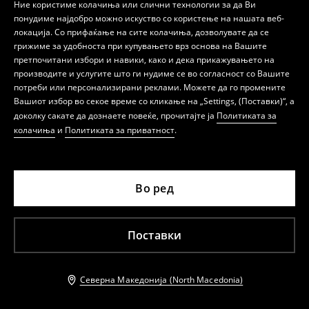
Ние користиме колачиња или слични технологии за да Ви
понудиме најдобро можно искуство со користење на нашата веб-
локација. Со прифаќање на сите колачиња, дозволувате да се
грижиме за удобноста при купувањето врз основа на Вашите
претпочитани избори и навики, како и дека прикажувањето на
производите и услугите што ги нудиме се во согласност со Вашите
потреби или персонализирани реклами. Можете да го промените
Мини фустан
Трапезоиден мини фустан
Вашиот избор во секое време со кликање на „Settings, (Поставки)“, а
999 MKD
ПОСЛЕДНИ ПАРЧИЊА
1 199 MKD
доколку сакате да дознаете повеќе, прочитајте ја
Политиката за
1 399 MKD
BESTSELLER
колачиња
и
Политиката за приватност
.
Во ред
Поставки
Северна Македонија (North Macedonia)