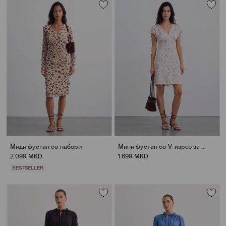
Миди фустан со набори
Мини фустан со V-изрез за врат
2 099 MKD
1 699 MKD
BESTSELLER