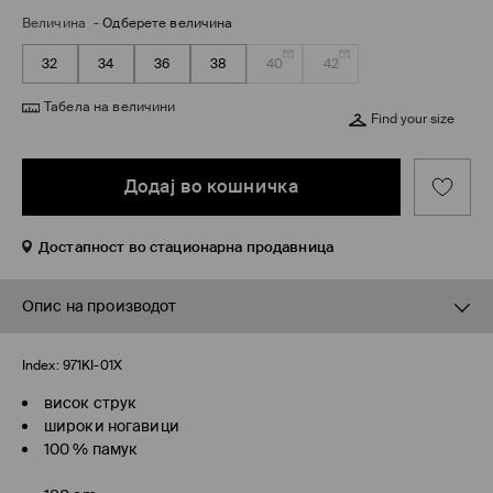
Величина
-
Одберете величина
32
34
36
38
40
42
Табела на величини
Find your size
Додај во кошничка
Достапност во стационарна продавница
Опис на производот
Index:
971KI-01X
висок струк
широки ногавици
100 % памук