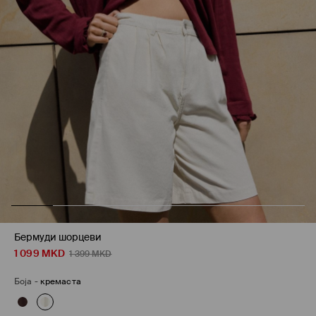
Бермуди шорцеви
1 099
MKD
1 399
MKD
Боја
-
кремаста