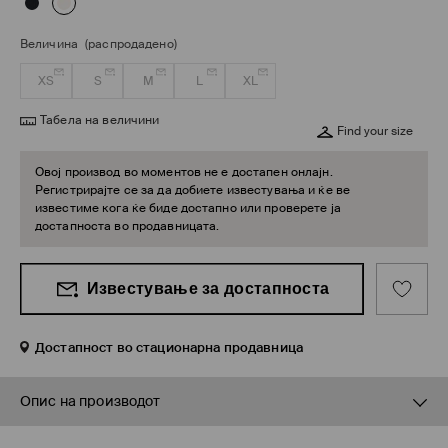
Величина
(распродадено)
XS
S
M
L
XL
Табела на величини
Find your size
Овој производ во моментов не е достапен онлајн.
Регистрирајте се за да добиете известувања и ќе ве
известиме кога ќе биде достапно или проверете ја
достапноста во продавницата.
Известување за достапноста
Достапност во стационарна продавница
Опис на производот