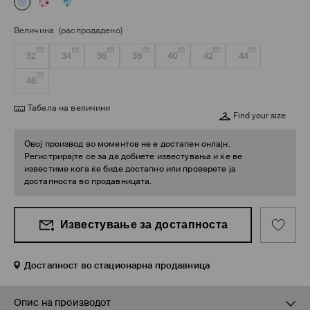
Величина
(распродадено)
32
34
36
38
40
42
44
46
Табела на величини
Find your size
Овој производ во моментов не е достапен онлајн.
Регистрирајте се за да добиете известувања и ќе ве
известиме кога ќе биде достапно или проверете ја
достапноста во продавницата.
Известување за достапноста
Достапност во стационарна продавница
Опис на производот