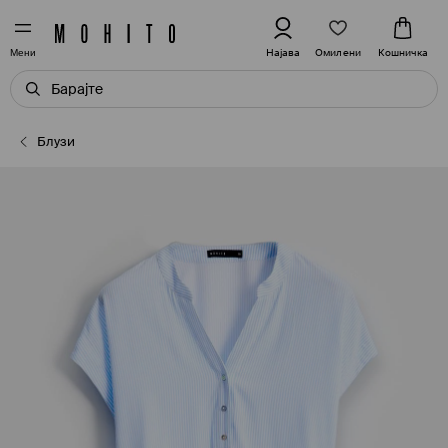
Омилени
Најава
Кошничка
Мени
Блузи