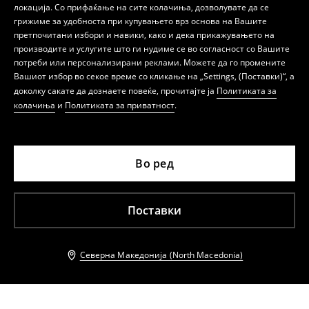
локација. Со прифаќање на сите колачиња, дозволувате да се
грижиме за удобноста при купувањето врз основа на Вашите
претпочитани избори и навики, како и дека прикажувањето на
производите и услугите што ги нудиме се во согласност со Вашите
потреби или персонализирани реклами. Можете да го промените
Вашиот избор во секое време со кликање на „Settings, (Поставки)“, а
доколку сакате да дознаете повеќе, прочитајте ја
Политиката за
колачиња
и
Политиката за приватност
.
Во ред
Поставки
Северна Македонија (North Macedonia)