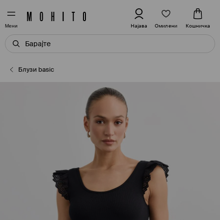
Омилени
Најава
Кошничка
Мени
Блузи basic