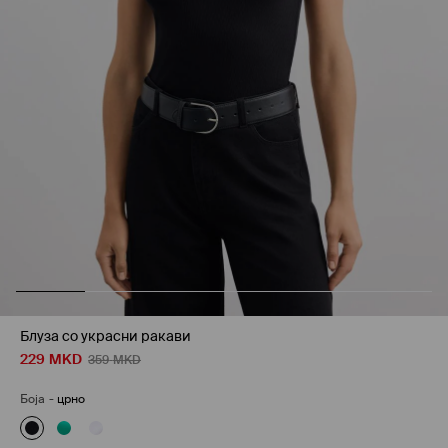
Блуза со украсни ракави
229
MKD
359
MKD
Боја
-
црно