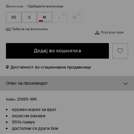
Величина
-
Одберете величина
XS
S
M
L
XL
Табела на величини
Find your size
Додај во кошничка
Достапност во стационарна продавница
Опис на производот
Index:
208ES-99X
кружен изрез за врат
украсни ракави
95% памук
достапни се други бои