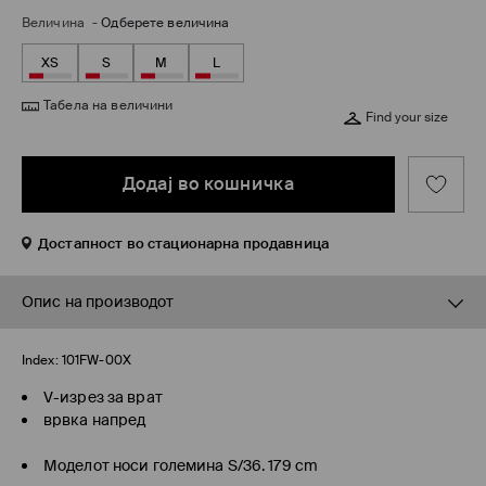
Величина
-
Одберете величина
XS
S
M
L
Табела на величини
Find your size
Додај во кошничка
Достапност во стационарна продавница
Опис на производот
Index:
101FW-00X
V-изрез за врат
врвка напред
Моделот носи големина S/36. 179 cm