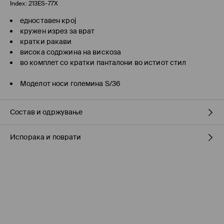
Index:
213ES-77X
едноставен крој
кружен изрез за врат
кратки ракави
висока содржина на вискоза
во комплет со кратки панталони во истиот стил
Моделот носи големина S/36
Состав и одржување
Испорака и поврати
ПРВА ТКАЕНИНА
:
56% ВИСКОЗА, 44% ПОЛИЕСТЕР
МАШИНСКО ПЕРЕЊЕ НА МАКС.ТЕМП. 20 ° C - НОРМАЛЕН
Политика на испорака
ПРОЦЕС
ДА СЕ ПЕРЕ СО СЛИЧНИ БОИ
Подигнување во продавница на MOHITO
(7-16 работни
ДА НЕ СЕ ИЗБЕЛУВА
дена)
БЕСПЛАТНО / online плаќање
ДА НЕ СЕ ПЕГЛА