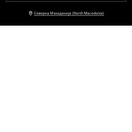
Северна Македонија (North Macedonia)
Други клиенти исто така избраа
Блуза со украсни ракави
Миди фустан со ремен
799
MKD
1199
MKD
1399
MKD
1699
MKD
Миди кошула-фустан
Блуза со украсни ракави
1899
MKD
2699
MKD
799
MKD
1199
MKD
Миди фустан со прерамки
Блуза на врзување
1899
MKD
2599
MKD
699
MKD
1099
MKD