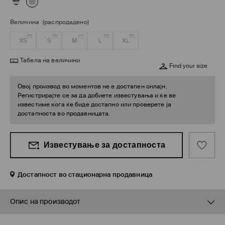
Величина
(распродадено)
XS
S
M
L
XL
Табела на величини
Find your size
Овој производ во моментов не е достапен онлајн.
Регистрирајте се за да добиете известувања и ќе ве
известиме кога ќе биде достапно или проверете ја
достапноста во продавницата.
Известување за достапноста
Достапност во стационарна продавница
Опис на производот