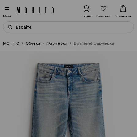
Омилени
Најава
Кошничка
Мени
MOHITO
Oблека
Фармерки
Boyfriend фармерки