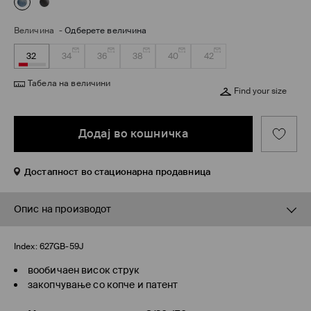
Величина
-
Одберете величина
32
34
36
38
40
42
Табела на величини
Find your size
Додај во кошничка
Достапност во стационарна продавница
Опис на производот
Index:
627GB-59J
вообичаен висок струк
закопчување со копче и патент