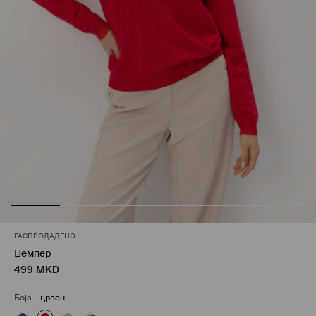
РАСПРОДАДЕНО
Џемпер
499
MKD
Боја
-
црвен