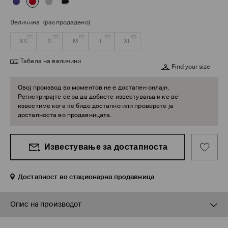
Величина
(распродадено)
XS
S
M
L
XL
Табела на величини
Find your size
Овој производ во моментов не е достапен онлајн.
Регистрирајте се за да добиете известувања и ќе ве
известиме кога ќе биде достапно или проверете ја
достапноста во продавницата.
Известување за достапноста
Достапност во стационарна продавница
Опис на производот