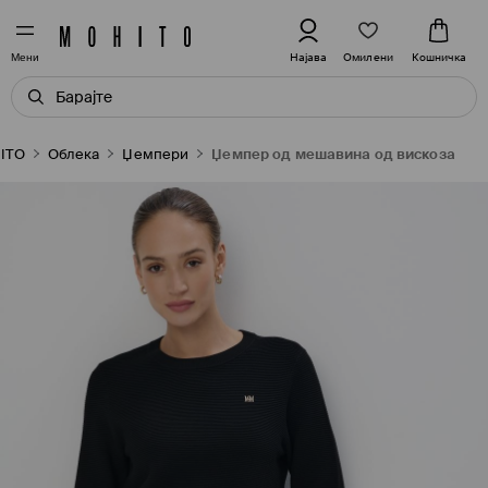
Омилени
Најава
Кошничка
Мени
ITO
Oблека
Џемпери
Џемпер од мешавина од вискоза