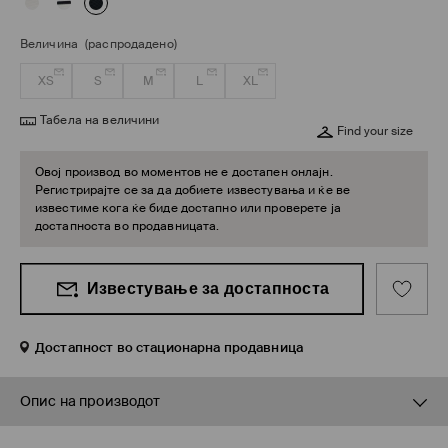
Величина
(распродадено)
XS
S
M
L
XL
Табела на величини
Find your size
Овој производ во моментов не е достапен онлајн.
Регистрирајте се за да добиете известувања и ќе ве
известиме кога ќе биде достапно или проверете ја
достапноста во продавницата.
Известување за достапноста
Достапност во стационарна продавница
Опис на производот