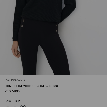
РАСПРОДАДЕНО
Џемпер од мешавина од вискоза
799
MKD
Боја
-
црно