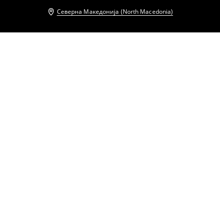
Северна Македонија (North Macedonia)
Други клиенти исто така избраа
Кардиган
Ролка џемпер
2199
MKD
1199
MKD
Ролка џемпер
Ролка џемпер
699
MKD
899
MKD
499
MKD
599
MKD
Ролка џемпер
Ролка џемпер
499
MKD
599
MKD
629
MKD
799
MKD
Џемпер Basic
Кардиган