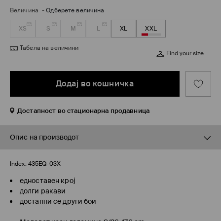
Величина
-
Одберете величина
XS
S
M
L
XL
XXL
Табела на величини
Find your size
Додај во кошничка
Достапност во стационарна продавница
Опис на производот
Index:
435EQ-03X
едноставен крој
долги ракави
достапни се други бои