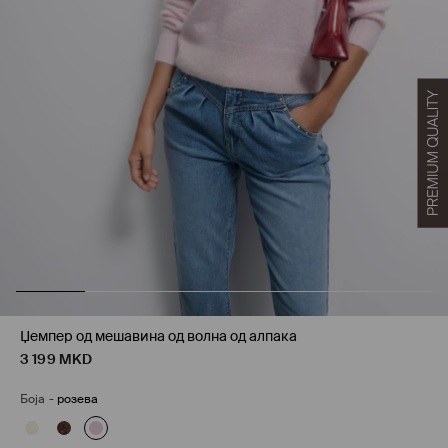
Џемпер од мешавина од волна од алпака
3 199
MKD
Боја
-
розева