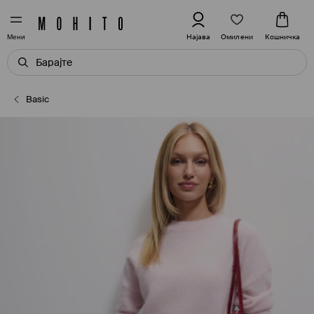
Омилени
Најава
Кошничка
Мени
Basic