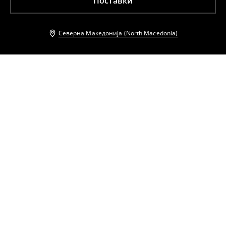
Поставки
Северна Македонија (North Macedonia)
Други клиенти исто така избраа
Ватирана јакна
Јакна со подигната јака
999
MKD
1199
MKD
1999
MKD
2299
MKD
Кожна јакна
Кожна јакна
6799
MKD
6799
MKD
Јакна со јака
Бомбер јакна
1299
MKD
1599
MKD
2999
MKD