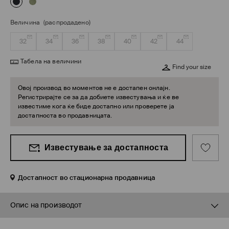
Величина
(распродадено)
32
34
36
38
40
42
44
Табела на величини
Find your size
Овој производ во моментов не е достапен онлајн.
Регистрирајте се за да добиете известувања и ќе ве
известиме кога ќе биде достапно или проверете ја
достапноста во продавницата.
Известување за достапноста
Достапност во стационарна продавница
Опис на производот