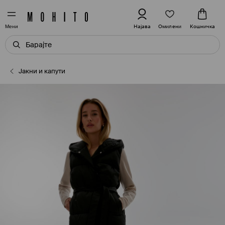
Омилени
Најава
Кошничка
Мени
Јакни и капути