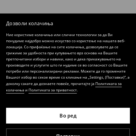
Дозволи колачиња
Ние користиме колачиња или слични технологии за да Ви
понудиме најдобро можно искуство со користење на нашата веб-
локација. Со прифаќање на сите колачиња, дозволувате да се
грижиме за удобноста при купувањето врз основа на Вашите
претпочитани избори и навики, како и дека прикажувањето на
производите и услугите што ги нудиме се во согласност со Вашите
потреби или персонализирани реклами. Можете да го промените
Вашиот избор во секое време со кликање на „Settings, (Поставки)“, а
доколку сакате да дознаете повеќе, прочитајте ја
Политиката за
колачиња
и
Политиката за приватност
.
Во ред