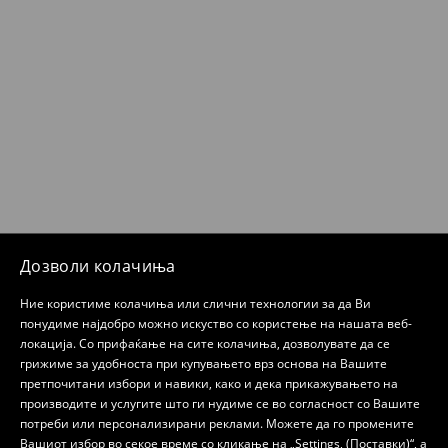
Дозволи колачиња
Ние користиме колачиња или слични технологии за да Ви
понудиме најдобро можно искуство со користење на нашата веб-
локација. Со прифаќање на сите колачиња, дозволувате да се
грижиме за удобноста при купувањето врз основа на Вашите
претпочитани избори и навики, како и дека прикажувањето на
производите и услугите што ги нудиме се во согласност со Вашите
потреби или персонализирани реклами. Можете да го промените
Вашиот избор во секое време со кликање на „Settings, (Поставки)“, а