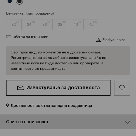
Величина
(распродадено)
32
34
36
38
40
42
Табела на величини
Find your size
Овој производ во моментов не е достапен онлајн.
Регистрирајте се за да добиете известувања и ќе ве
известиме кога ќе биде достапно или проверете ја
достапноста во продавницата.
Известување за достапноста
Достапност во стационарна продавница
Опис на производот