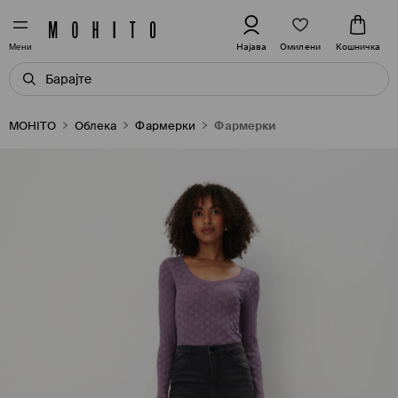
Омилени
Најава
Кошничка
Мени
MOHITO
Oблека
Фармерки
Фармерки