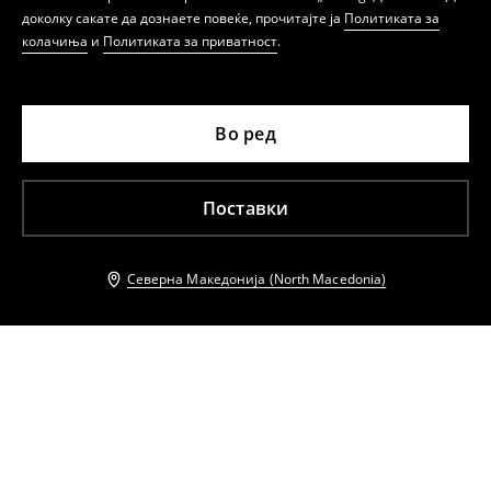
доколку сакате да дознаете повеќе, прочитајте ја
Политиката за
колачиња
и
Политиката за приватност
.
Во ред
Поставки
Северна Македонија (North Macedonia)
Други клиенти исто така избраа