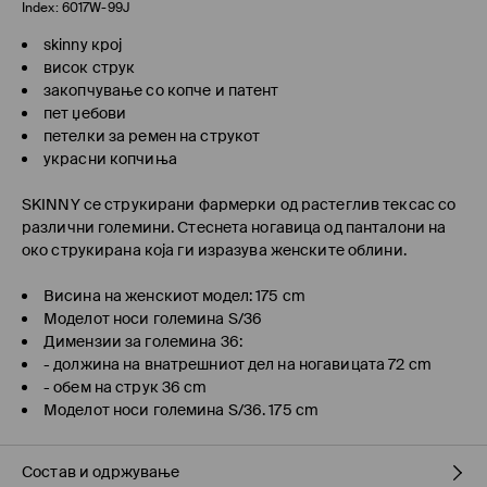
Index:
6017W-99J
skinny крој
висок струк
закопчување со копче и патент
пет џебови
петелки за ремен на струкот
украсни копчиња
SKINNY
се струкирани фармерки од растеглив тексас со
различни големини. Стеснета ногавица од панталони на
око струкирана која ги изразува женските облини.
Висина на женскиот модел: 175 cm
Моделот носи големина S/36
Димензии за големина 36:
- должина на внатрешниот дел на ногавицата 72 cm
- обем на струк 36 cm
Моделот носи големина S/36. 175 cm
Состав и одржување