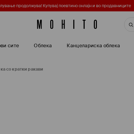
лување продолжува! Купувај поевтино онлајн и во продавниците
ви сите
Oблека
Канцелариска облека
ка со кратки ракави