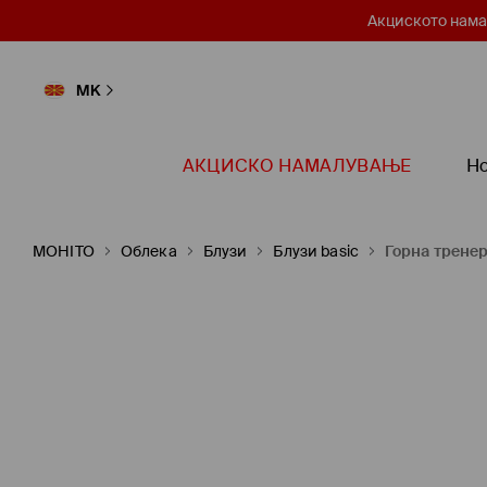
Акциското нама
MK
АКЦИСКО НAМАЛУВАЊЕ
Но
MOHITO
Oблека
Блузи
Блузи basic
Горна тренер