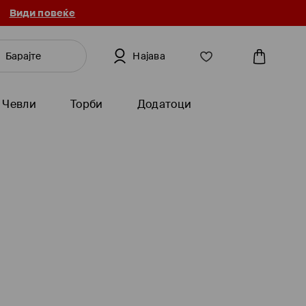
Види повеќе
Најава
Чевли
Торби
Додатоци