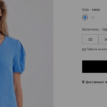
Боја
-
сино
Величина
-
Од
32
3
Табела на ве
Достапност 