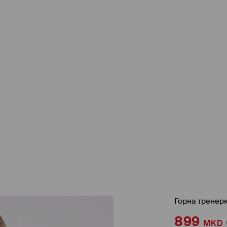
Горна тренерк
899
MKD