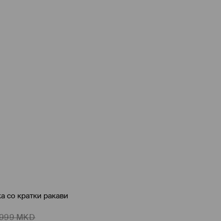
а со кратки ракави
999
MKD