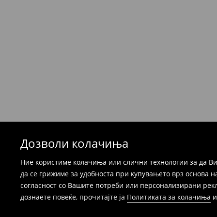
Политика на враќање
Производите можете да ги вратите бесплат
која стационарна продавница на Mohito, к
провајдер Милшпед / курир МИК МИК (за та
формуларот во Корисничка сметка). Исто т
вратите со начинот на испораката по ваш 
при оваа опција ја сносите вие).
⟶
Детални информации за поврати
Дозволи колачиња
Ние користиме колачиња или слични технологии за да Ви
да се грижиме за удобноста при купувањето врз основа н
согласност со Вашите потреби или персонализирани реклам
дознаете повеќе, прочитајте ја
Политиката за колачиња