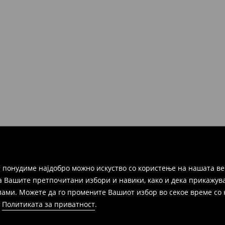
но во рок од 30 дена во било
ако и преку Логистички
а цел пополнете го онлајн-
ака, производот може да го
избор (трошокот и одговорноста
 понудиме најдобро можно искуство со користење на нашата ве
а Вашите претпочитани избори и навики, како и дека прикажува
и. Можете да го промените Вашиот избор во секое време со клик
и
Политиката за приватност
.