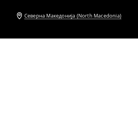
Северна Македонија (North Macedonia)
Блуза со мешавина од лиоцел
999
MKD
1099
MKD