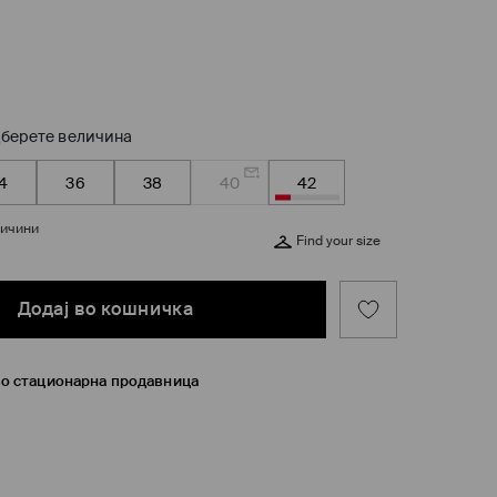
берете величина
4
36
38
40
42
личини
Find your size
Додај во кошничка
во стационарна продавница