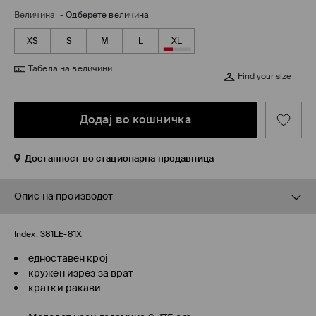
Величина
-
Одберете величина
XS
S
M
L
XL
Табела на величини
Find your size
Додај во кошничка
Достапност во стационарна продавница
Опис на производот
Index:
381LE-81X
едноставен крој
кружен изрез за врат
кратки ракави