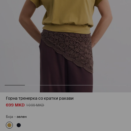
Горна тренерка со кратки ракави
699
MKD
1 099
MKD
Боја
-
зелен