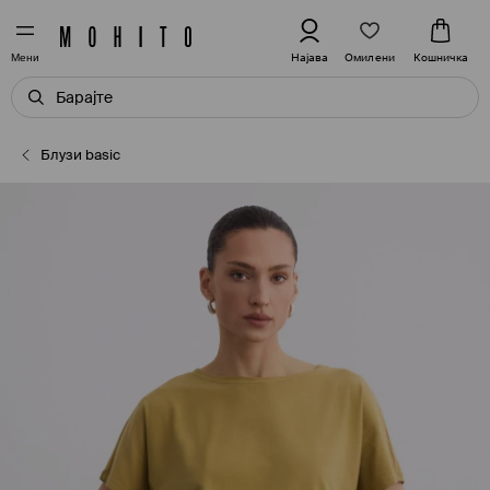
Омилени
Најава
Кошничка
Мени
Блузи basic