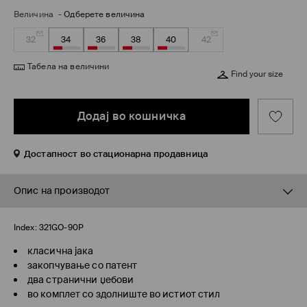
Величина
-
Одберете величина
32
34
36
38
40
42
Табела на величини
Find your size
Додај во кошничка
Достапност во стационарна продавница
Опис на производот
Index:
321GO-90P
класична јака
закопчување со патент
два странични џебови
во комплет со здолниште во истиот стил