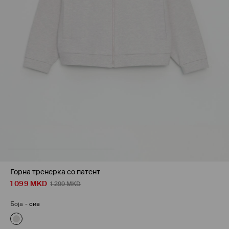
Горна тренерка со патент
1 099
MKD
1 299
MKD
Боја
-
сив