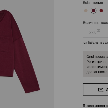
Боја
-
црвен
Величина
(ра
XXS
Табела на ве
Овој произво
Регистрирајт
известиме ко
достапноста
И
Достапност 