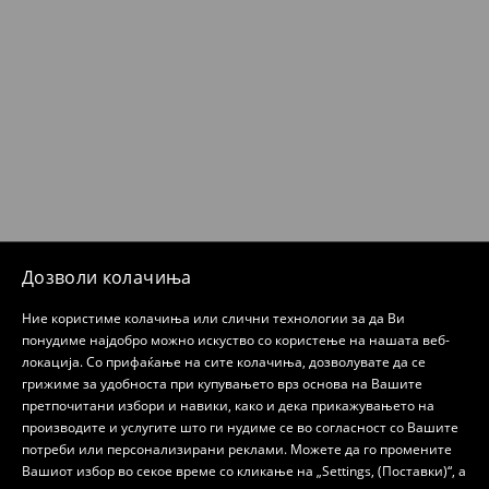
Дозволи колачиња
Ние користиме колачиња или слични технологии за да Ви
понудиме најдобро можно искуство со користење на нашата веб-
локација. Со прифаќање на сите колачиња, дозволувате да се
грижиме за удобноста при купувањето врз основа на Вашите
претпочитани избори и навики, како и дека прикажувањето на
производите и услугите што ги нудиме се во согласност со Вашите
потреби или персонализирани реклами. Можете да го промените
Вашиот избор во секое време со кликање на „Settings, (Поставки)“, а