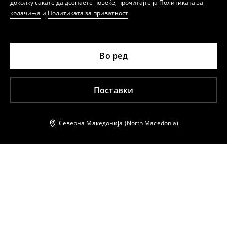
доколку сакате да дознаете повеќе, прочитајте ја
Политиката за
колачиња
и
Политиката за приватност
.
Во ред
Поставки
Северна Македонија (North Macedonia)
Други клиенти исто така избраа