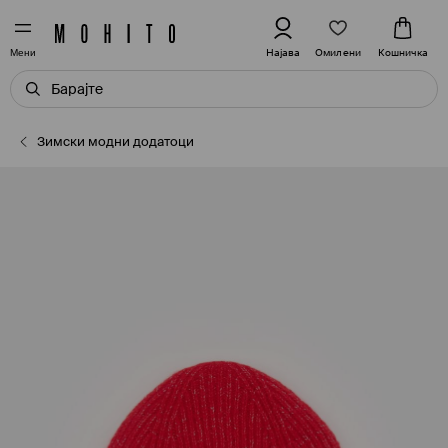
Омилени
Најава
Кошничка
Мени
Зимски модни додатоци