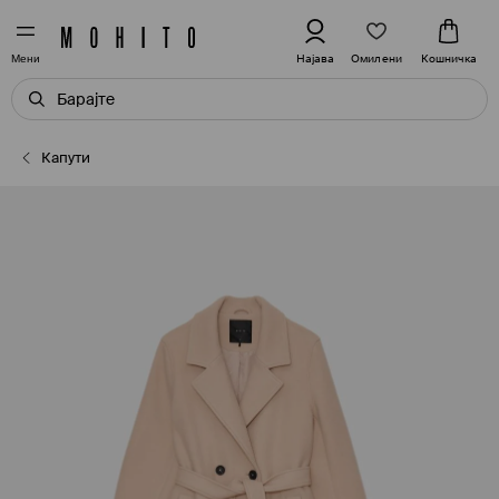
Омилени
Најава
Кошничка
Мени
Капути