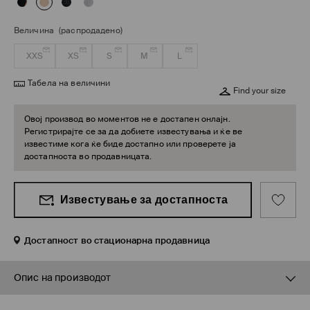
Величина
(распродадено)
XXS
XS
S
M
L
Табела на величини
Find your size
Овој производ во моментов не е достапен онлајн.
Регистрирајте се за да добиете известувања и ќе ве
известиме кога ќе биде достапно или проверете ја
достапноста во продавницата.
Известување за достапноста
Достапност во стационарна продавница
Опис на производот