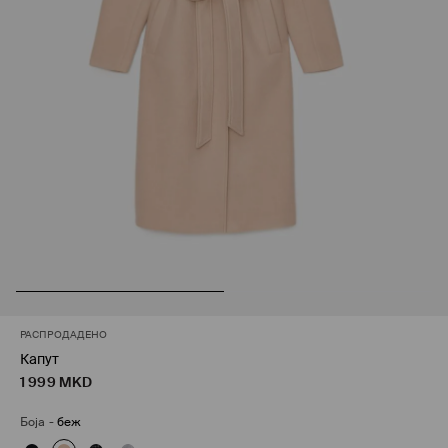
РАСПРОДАДЕНО
Капут
1 999
MKD
Боја
-
беж