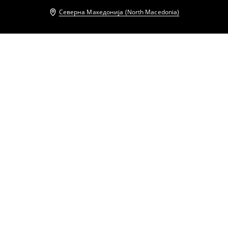
Северна Македонија (North Macedonia)
Други клиенти исто така избраа
Кардиган
Кардиган
799
MKD
999
MKD
799
MKD
999
MKD
Кардиган
Џемпер со копчиња
799
MKD
999
MKD
629
MKD
799
MKD
Кардиган
Кардиган
799
MKD
999
MKD
799
MKD
999
MKD
Џемпер со копчиња
Џемпер со копчиња