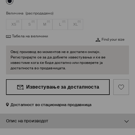
Величина
(распродадено)
XS
S
M
L
XL
Табела на величини
Find your size
Овој производ во моментов не е достапен онлајн.
Регистрирајте се за да добиете известувања и ќе ве
известиме кога ќе биде достапно или проверете ја
достапноста во продавницата.
Известување за достапноста
Достапност во стационарна продавница
Опис на производот