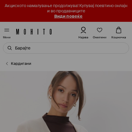
Акциското намалување продолжува! Купувај поевтино онлајн
и во продавниците
Види повеќе
Омилени
Најава
Кошничка
Мени
Кардигани