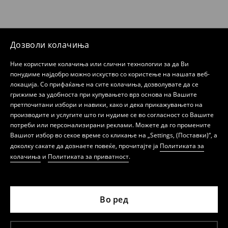
Дозволи колачиња
Ние користиме колачиња или слични технологии за да Ви
понудиме најдобро можно искуство со користење на нашата веб-
локација. Со прифаќање на сите колачиња, дозволувате да се
грижиме за удобноста при купувањето врз основа на Вашите
претпочитани избори и навики, како и дека прикажувањето на
производите и услугите што ги нудиме се во согласност со Вашите
потреби или персонализирани реклами. Можете да го промените
Вашиот избор во секое време со кликање на „Settings, (Поставки)“, а
доколку сакате да дознаете повеќе, прочитајте ја
Политиката за
колачиња
и
Политиката за приватност
.
Во ред