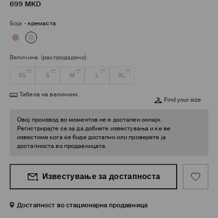
699
MKD
Боја
-
кремаста
Величина
(распродадено)
XS
S
M
L
XL
Табела на величини
Find your size
Овој производ во моментов не е достапен онлајн.
Регистрирајте се за да добиете известувања и ќе ве
известиме кога ќе биде достапно или проверете ја
достапноста во продавницата.
Известување за достапноста
Достапност во стационарна продавница