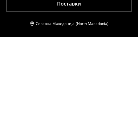
Поставки
Северна Македонија (North Macedonia)
Други клиенти исто така избраа
Кардиган
Кардиган
899
MKD
999
MKD
899
MKD
999
MKD
Кардиган
Џемпер со копчиња