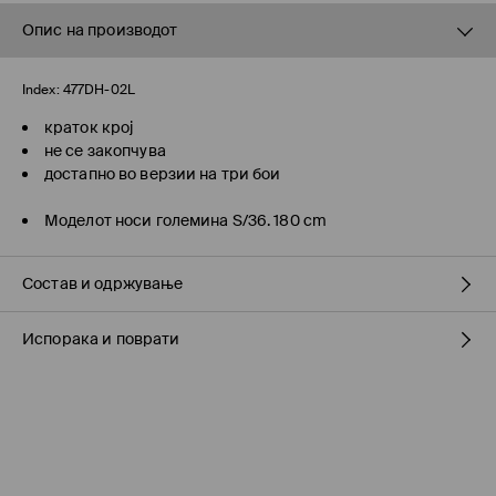
Опис на производот
Index:
477DH-02L
краток крој
не се закопчува
достапно во верзии на три бои
Моделот носи големина S/36. 180 cm
Состав и одржување
Испорака и поврати
Материјал I
:
89% ВИСКОЗА, 6% МЕТАЛИЗИРАНО ПРЕДИВО, 5%
ПОЛИЕСТЕР
Политика на испорака
ДА НЕ СЕ ИЗБЕЛУВА
ДА НЕ СЕ СУШИ ВО МАШИНА ЗА СУШЕЊЕ
Подигнување во продавница на MOHITO
(7-16 работни
дена)
ДА НЕ СЕ ПЕГЛА