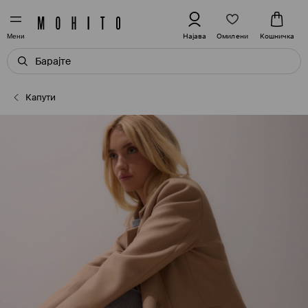
Омилени
Најава
Кошничка
Мени
Капути