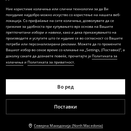
Ние користиме колачиња или слични технологии за да Ви
понудиме најдобро можно искуство со користење на нашата веб-
локација. Со прифаќање на сите колачиња, дозволувате да се
грижиме за удобноста при купувањето врз основа на Вашите
претпочитани избори и навики, како и дека прикажувањето на
производите и услугите што ги нудиме се во согласност со Вашите
потреби или персонализирани реклами. Можете да го промените
Вашиот избор во секое време со кликање на „Settings, (Поставки)“, а
доколку сакате да дознаете повеќе, прочитајте ја
Политиката за
колачиња
и
Политиката за приватност
.
Во ред
Поставки
Северна Македонија (North Macedonia)