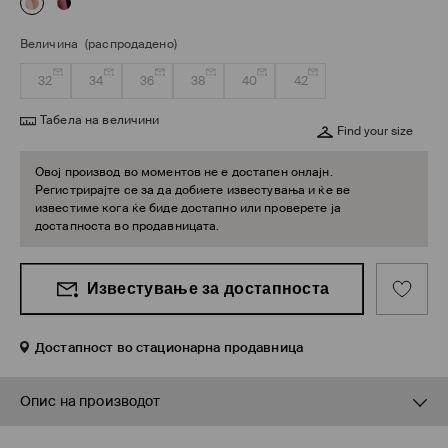
Величина
(распродадено)
32
34
36
38
40
42
Табела на величини
Find your size
Овој производ во моментов не е достапен онлајн.
Регистрирајте се за да добиете известувања и ќе ве
известиме кога ќе биде достапно или проверете ја
достапноста во продавницата.
Известување за достапноста
Достапност во стационарна продавница
Опис на производот