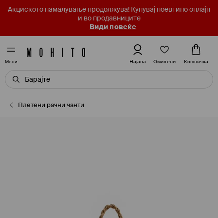
Акциското намалување продолжува! Купувај поевтино онлајн
и во продавниците
Види повеќе
Омилени
Најава
Кошничка
Мени
Плетени рачни чанти