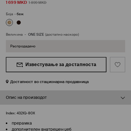
1 699
MKD
1 899
MKD
Боја
-
беж
Величина
-
ONE SIZE
(достапно наскоро)
Распродадено
Известување за достапноста
Достапност во стационарна продавница
Опис на производот
Index:
432IQ-80X
прерамка
дополнителен внатрешен џеб