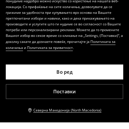
понудиме најдобро можно искуство со користење на нашата веб-
локација. Со прифаќање на сите колачиња, дозволувате да се
грижиме за удобноста при купувањето врз основа на Вашите
претпочитани избори и навики, како и дека прикажувањето на
производите и услугите што ги нудиме се во согласност со Вашите
потреби или персонализирани реклами. Можете да го промените
Вашиот избор во секое време со кликање на „Settings, (Поставки)“, а
доколку сакате да дознаете повеќе, прочитајте ја
Политиката за
колачиња
и
Политиката за приватност
.
Во ред
Поставки
Северна Македонија (North Macedonia)