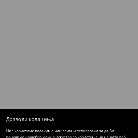
Дозволи колачиња
Ние користиме колачиња или слични технологии за да Ви
понудиме најдобро можно искуство со користење на нашата веб-