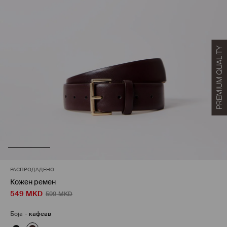
РАСПРОДАДЕНО
Кожен ремен
549
MKD
599
MKD
Боја
-
кафеав