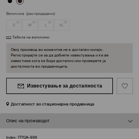
Величина
(распродадено)
S
M
L
XL
Табела на величини
Овој производ во моментов не е достапен онлајн.
Регистрирајте се за да добиете известувања и ќе ве
известиме кога ќе биде достапно или проверете ја
достапноста во продавницата.
Известување за достапноста
Достапност во стационарна продавница
Опис на производот
Index:
777GK-89X