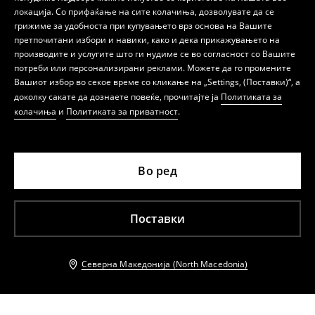
локација. Со прифаќање на сите колачиња, дозволувате да се
грижиме за удобноста при купувањето врз основа на Вашите
претпочитани избори и навики, како и дека прикажувањето на
производите и услугите што ги нудиме се во согласност со Вашите
потреби или персонализирани реклами. Можете да го промените
Вашиот избор во секое време со кликање на „Settings, (Поставки)“, а
доколку сакате да дознаете повеќе, прочитајте ја
Политиката за
колачиња
и
Политиката за приватност
.
Во ред
Поставки
Северна Македонија (North Macedonia)