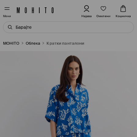
Омилени
Најава
Кошничка
Мени
MOHITO
Oблека
Кратки панталони