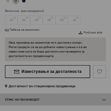
Величина
(распродадено)
32
34
36
38
40
42
Табела на величини
Find your size
Овој производ во моментов не е достапен онлајн.
Регистрирајте се за да добиете известувања и ќе ве
известиме кога ќе биде достапно или проверете ја
достапноста во продавницата.
Известување за достапноста
Достапност во стационарна продавница
Опис на производот