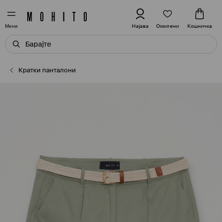
Омилени
Најава
Кошничка
Мени
Кратки панталони