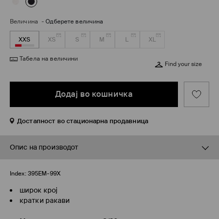
Величина
-
Одберете величина
XXS
XS
S
M
L
XL
Табела на величини
Find your size
Додај во кошничка
Достапност во стационарна продавница
Опис на производот
Index:
395EM-99X
широк крој
кратки ракави