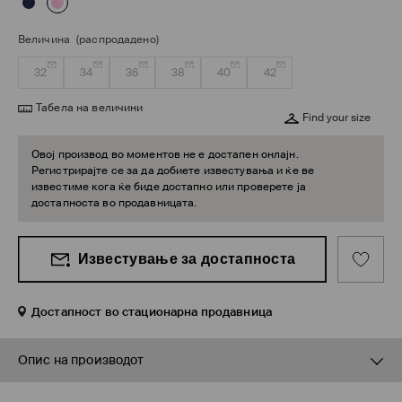
Величина
(распродадено)
32
34
36
38
40
42
Табела на величини
Find your size
Овој производ во моментов не е достапен онлајн.
Регистрирајте се за да добиете известувања и ќе ве
известиме кога ќе биде достапно или проверете ја
достапноста во продавницата.
Известување за достапноста
Достапност во стационарна продавница
Опис на производот