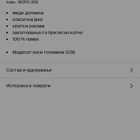
Index:
180FO-30X
миди должина
класична јака
кратки ракави
закопчување со притисно копче
100 % памук
Моделот носи големина S/36
Состав и одржување
Испорака и поврати
100% ПАМУК
Политика на испорака
Подигнување во продавница на MOHITO
(7-16 работни
дена)
БЕСПЛАТНО / online плаќање