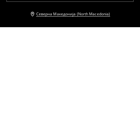
Северна Македонија (North Macedonia)
Други клиенти исто така избраа
Миди кошула-фустан со ремен
Миди кошула-фустан
1899
MKD
899
MKD
1099
MKD
Миди кошула-фустан
Миди кошула-фустан
899
MKD
1099
MKD
1899
MKD
2699
MKD
Макси фустан
Кошула со кратки ракави
2099
MKD
699
MKD
899
MKD