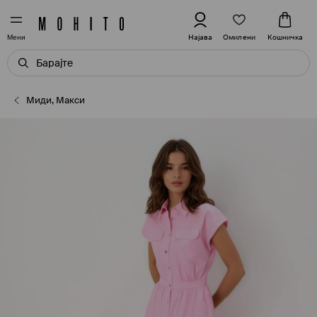
Омилени
Најава
Кошничка
Мени
Миди, Макси