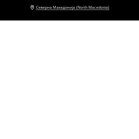
Северна Македонија (North Macedonia)
Други клиенти исто така избраа
Блуза со долги ракави
Блуза со долги ракави
399
MKD
479
MKD
399
MKD
479
MKD
Блуза со долги ракави
Памучен топ
399
MKD
479
MKD
549
MKD
629
MKD
Памучен топ
Памучен топ
549
MKD
629
MKD
549
MKD
629
MKD
Памучен топ
Блуза на риги