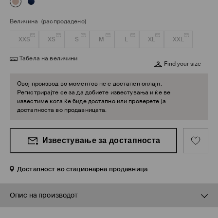
Величина
(распродадено)
XXS
XS
S
M
L
XL
XXL
Табела на величини
Find your size
Овој производ во моментов не е достапен онлајн.
Регистрирајте се за да добиете известувања и ќе ве
известиме кога ќе биде достапно или проверете ја
достапноста во продавницата.
Известување за достапноста
Достапност во стационарна продавница
Опис на производот