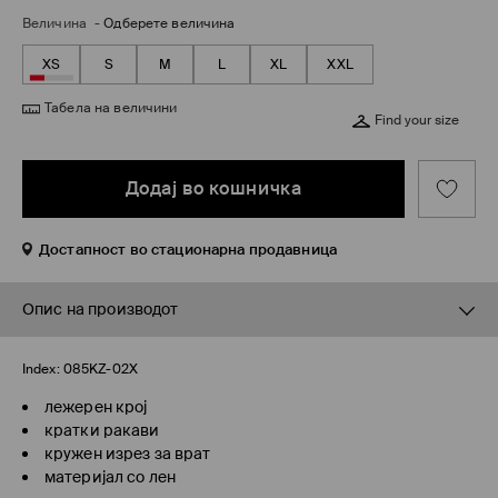
Величина
-
Одберете величина
XS
S
M
L
XL
XXL
Табела на величини
Find your size
Додај во кошничка
Достапност во стационарна продавница
Опис на производот
Index:
085KZ-02X
лежерен крој
кратки ракави
кружен изрез за врат
материјал со лен