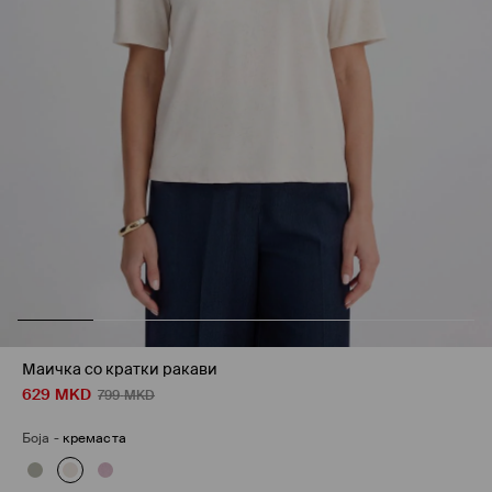
Маичка со кратки ракави
629
MKD
799
MKD
Боја
-
кремаста