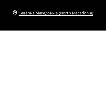
Северна Македонија (North Macedonia)
Миди фустан со ремен
1399
MKD
1699
MKD