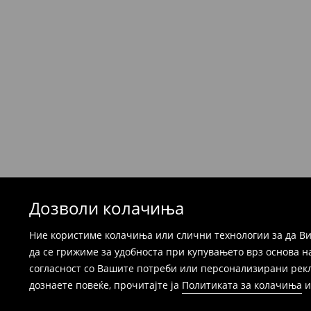
Политика на враќање
Производите можете да ги вратите бесплат
која стационарна продавница на Mohito, к
провајдер Милшпед / курир МИК МИК (за та
формуларот во Корисничка сметка). Исто т
вратите со начинот на испораката по ваш 
при оваа опција ја сносите вие).
⟶
Детални информации за поврати
Дозволи колачиња
Ние користиме колачиња или слични технологии за да Ви
да се грижиме за удобноста при купувањето врз основа н
согласност со Вашите потреби или персонализирани реклам
дознаете повеќе, прочитајте ја
Политиката за колачиња