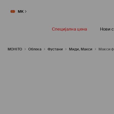
MK
Специјална цена
Нови с
MOHITO
Oблека
Фустани
Миди, Макси
Макси ф