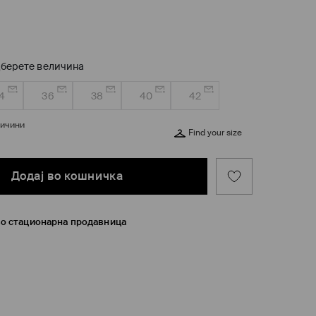
берете величина
4
36
38
40
42
личини
Find your size
Додај во кошничка
во стационарна продавница