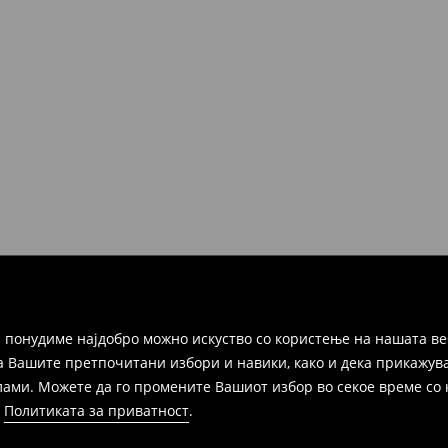
но во рок од 30 дена во било
ако и преку Логистички
а цел пополнете го онлајн-
ака, производот може да го
избор (трошокот и одговорноста
 понудиме најдобро можно искуство со користење на нашата ве
а Вашите претпочитани избори и навики, како и дека прикажува
и. Можете да го промените Вашиот избор во секое време со клик
и
Политиката за приватност
.