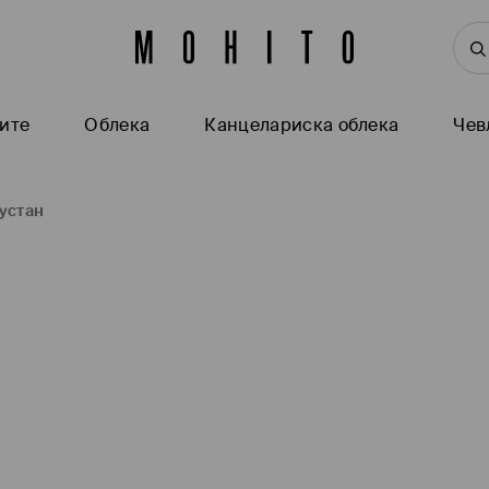
ите
Oблека
Канцелариска облека
Чев
устан