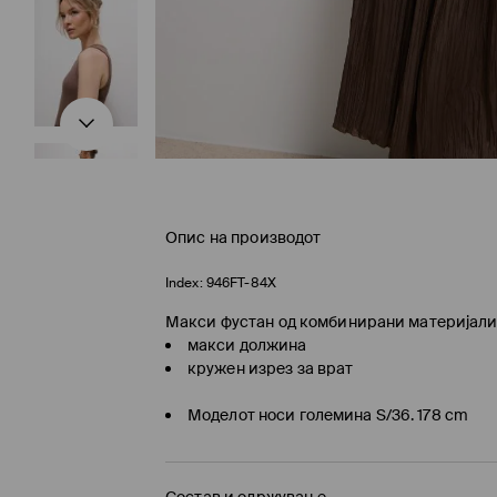
Опис на производот
Index:
946FT-84X
Макси фустан од комбинирани материјали
макси должина
кружен изрез за врат
Моделот носи големина S/36. 178 cm
Состав и одржување