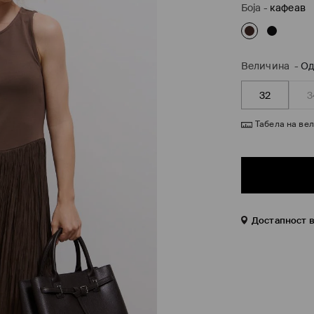
Боја
-
кафеав
Величина
-
Од
32
3
Табела на ве
Достапност 