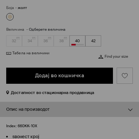
Боја
-
жолт
Величина
-
Одберете величина
32
34
36
38
40
42
Табела на величини
Find your size
Додај во кошничка
Достапност во стационарна продавница
Опис на производот
Index:
660KK-10X
ѕвонест крој