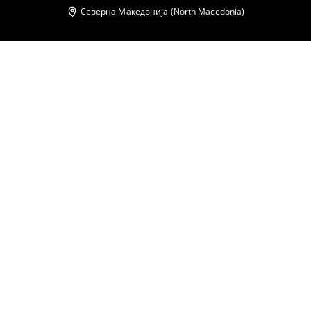
Северна Македонија (North Macedonia)
Други клиенти исто така избраа
Миди фустан со прерамки
Миди фустан со прерамки
1999
MKD
2599
MKD
1999
MKD
2599
MKD
Миди фустан на риги
Миди фустан со ремен
1899
MKD
2599
MKD
1999
MKD
2599
MKD
Миди фустан со прерамки
Миди фустан со пуф ракави