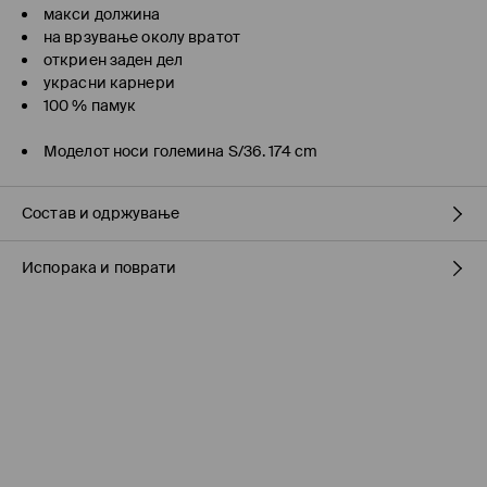
макси должина
на врзување околу вратот
откриен заден дел
украсни карнери
100 % памук
Моделот носи големина S/36. 174 cm
Состав и одржување
Испорака и поврати
ПРВА ТКАЕНИНА
:
100% ПАМУК
ПРВА ПОСТАВА
:
100% ПАМУК
Политика на испорака
ОБЛЕКАТА ДА СЕ ПЕГЛА ПРЕКУ КРПА
Подигнување во продавница на MOHITO
(7-16 работни
дена)
БЕСПЛАТНО / online плаќање
Логистички провајдер Милшпед / курир МИК МИК
(7-16