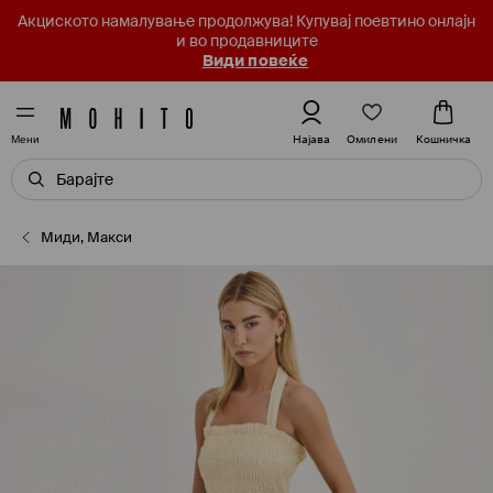
Акциското намалување продолжува! Купувај поевтино онлајн
и во продавниците
Види повеќе
Омилени
Најава
Кошничка
Мени
Миди, Макси