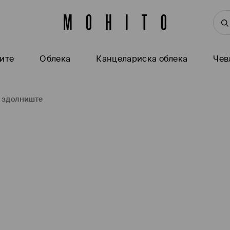
ите
Oблека
Канцелариска облека
Чев
 здолниште