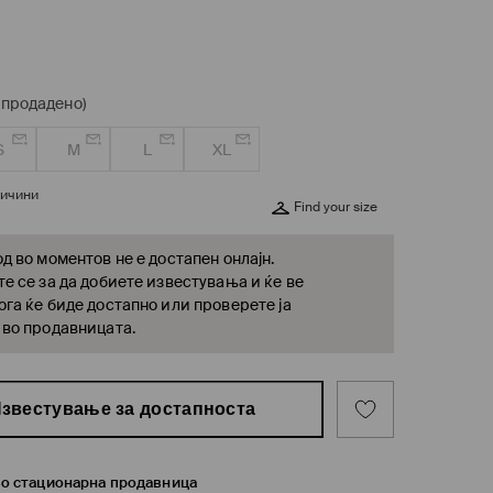
спродадено)
S
M
L
XL
личини
Find your size
д во моментов не е достапен онлајн.
е се за да добиете известувања и ќе ве
га ќе биде достапно или проверете ја
 во продавницата.
звестување за достапноста
во стационарна продавница