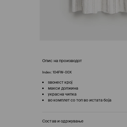
Опис на производот
Index:
104FW-00X
ѕвонест крој
макси должина
украсна чипка
во комплет со топ во истата боја
Состав и одржување