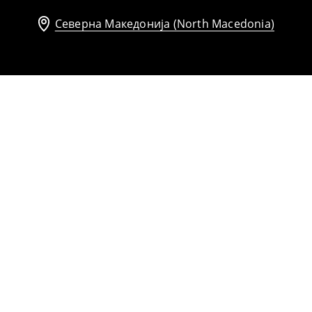
Северна Македонија (North Macedonia)
Обично здолниште
999
MKD
1199
MKD
Асиметрично здолниште