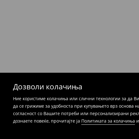
Производите можете да ги вратите бесплат
која стационарна продавница на Mohito, к
провајдер Милшпед / курир МИК МИК (за та
формуларот во Корисничка сметка). Исто т
вратите со начинот на испораката по ваш 
при оваа опција ја сносите вие).
⟶
Детални информации за поврати
Дозволи колачиња
Ние користиме колачиња или слични технологии за да Ви
да се грижиме за удобноста при купувањето врз основа н
согласност со Вашите потреби или персонализирани реклам
дознаете повеќе, прочитајте ја
Политиката за колачиња