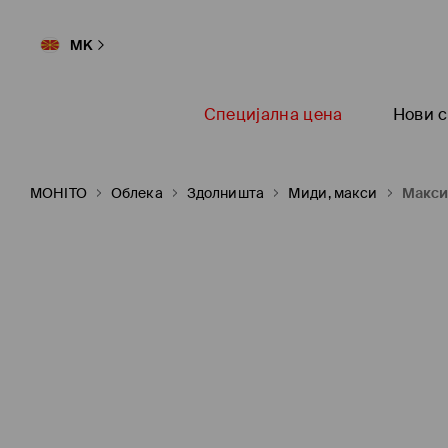
MK
Специјална цена
Нови с
MOHITO
Oблека
Здолништа
Миди, макси
Макси