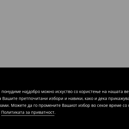
но во рок од 30 дена во било
ако и преку Логистички
а цел пополнете го онлајн-
ака, производот може да го
избор (трошокот и одговорноста
 понудиме најдобро можно искуство со користење на нашата ве
а Вашите претпочитани избори и навики, како и дека прикажува
и. Можете да го промените Вашиот избор во секое време со клик
и
Политиката за приватност
.