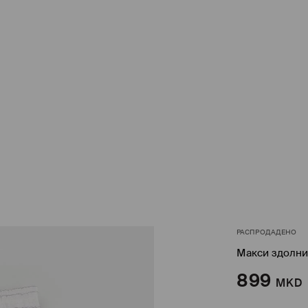
РАСПРОДАДЕНО
Макси здолн
899
MKD