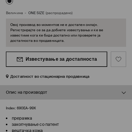
Величина
-
ONE SIZE
(распродадено)
Овој производ во моментов не е достапен онлајн.
Регистрирајте се за да добиете известувања и ќе ве
известиме кога ќе биде достапно или проверете ја
достапноста во продавницата.
Известување за достапноста
Достапност во стационарна продавница
Опис на производот
Index:
690EA-99X
прерамка
закопчување со патент
вештачка кожа