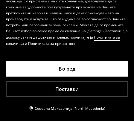
локација. Со прифаќање на сите колачиња, дозволувате да се
грижиме за удобноста при купувањето врз основа на Вашите
претпочитани избори и навики, како и дека прикажувањето на
производите и услугите што ги нудиме се во согласност со Вашите
потреби или персонализирани реклами. Можете да го промените
Вашиот избор во секое време со кликање на „Settings, (Поставки)“, а
доколку сакате да дознаете повеќе, прочитајте ја
Политиката за
колачиња
и
Политиката за приватност
.
Во ред
Поставки
Северна Македонија (North Macedonia)