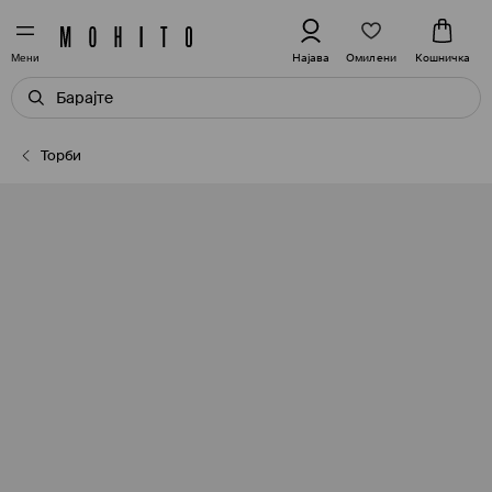
Омилени
Најава
Кошничка
Мени
Торби