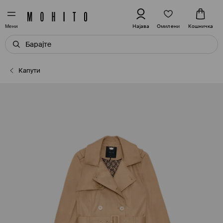
Омилени
Најава
Кошничка
Мени
Капути