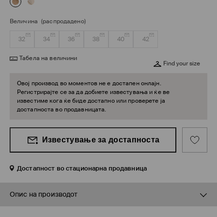
Величина
(распродадено)
32
34
36
38
40
42
Табела на величини
Find your size
Овој производ во моментов не е достапен онлајн.
Регистрирајте се за да добиете известувања и ќе ве
известиме кога ќе биде достапно или проверете ја
достапноста во продавницата.
Известување за достапноста
Достапност во стационарна продавница
Опис на производот