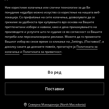
Ние користиме колачиња или слични технологии за да Ви
понудиме најдобро можно искуство со користење на нашата веб-
локација. Со прифаќање на сите колачиња, дозволувате да се
грижиме за удобноста при купувањето врз основа на Вашите
претпочитани избори и навики, како и дека прикажувањето на
производите и услугите што ги нудиме се во согласност со Вашите
потреби или персонализирани реклами. Можете да го промените
Вашиот избор во секое време со кликање на „Settings, (Поставки)“, а
доколку сакате да дознаете повеќе, прочитајте ја
Политиката за
колачиња
и
Политиката за приватност
.
Во ред
Поставки
Северна Македонија (North Macedonia)