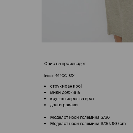
Опис на производот
Index:
464CG-81X
струкиран крој
миди должина
кружен изрез за врат
долги ракави
Моделот носи големина S/36
Моделот носи големина S/36. 180 cm