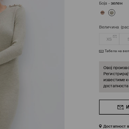
Боја
-
зелен
Величина
(ра
XS
Табела на ве
Овој произво
Регистрирајт
известиме ко
достапноста
И
Достапност 