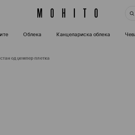
ите
Oблека
Канцелариска облека
Чев
стан од џемпер плетка