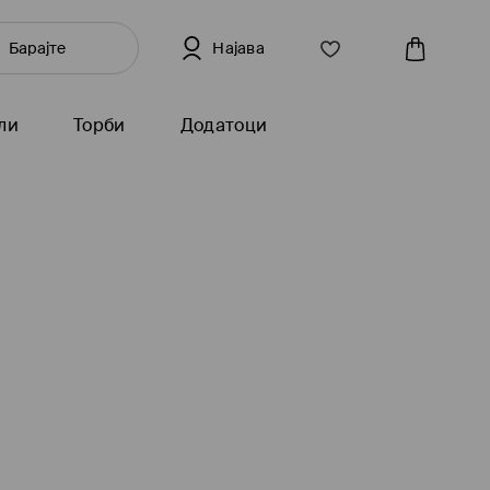
Најава
ли
Торби
Додатоци