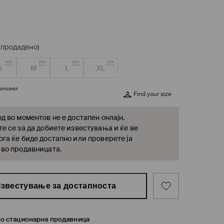
спродадено)
S
M
L
XL
личини
Find your size
д во моментов не е достапен онлајн.
е се за да добиете известувања и ќе ве
га ќе биде достапно или проверете ја
 во продавницата.
звестување за достапноста
во стационарна продавница