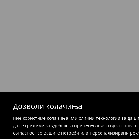
⟶
Детални информации за испорака
Политика на враќање
Производите можете да ги вратите бесплат
која стационарна продавница на Mohito, к
провајдер Милшпед / курир МИК МИК (за та
формуларот во Корисничка сметка). Исто т
вратите со начинот на испораката по ваш 
при оваа опција ја сносите вие).
⟶
Детални информации за поврати
Дозволи колачиња
Ние користиме колачиња или слични технологии за да Ви
да се грижиме за удобноста при купувањето врз основа н
согласност со Вашите потреби или персонализирани реклам