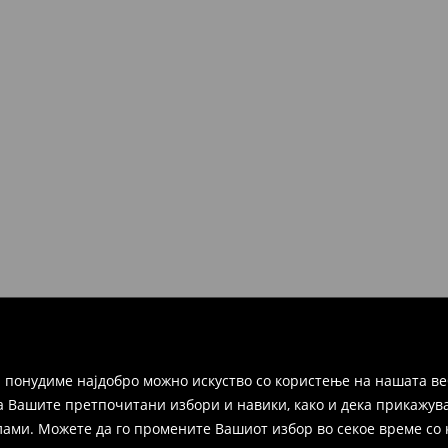
но во рок од 30 дена во било
ако и преку Логистички
а цел пополнете го онлајн-
ака, производот може да го
избор (трошокот и одговорноста
 понудиме најдобро можно искуство со користење на нашата ве
а Вашите претпочитани избори и навики, како и дека прикажува
и. Можете да го промените Вашиот избор во секое време со клик