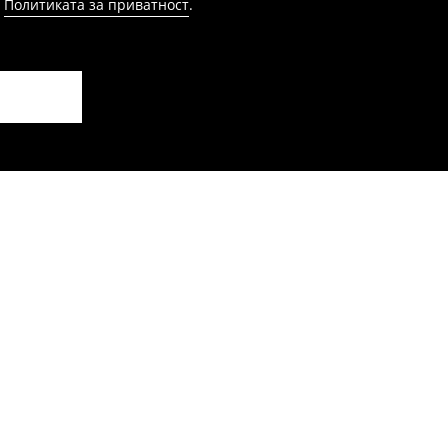
и
Политиката за приватност
.
 фустан
Миди фустан од џемпер плетк