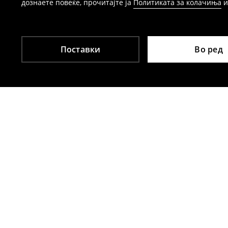
дознаете повеќе, прочитајте ја
Политиката за колачиња
Поставки
Во ред
Други клиенти исто така избраа
Миди фустан од џемпер плетка
Плетен миди