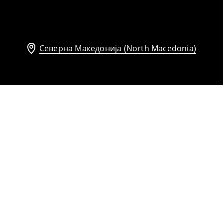
Северна Македонија (North Macedonia)
а
Макси фустан