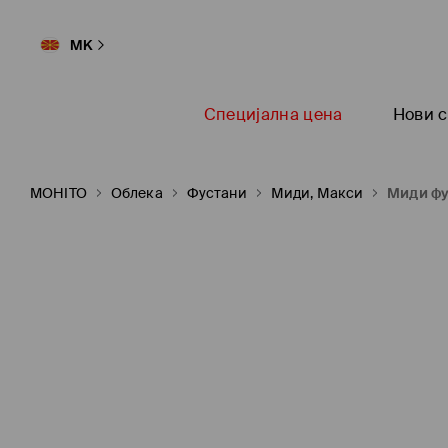
MK
Специјална цена
Нови с
MOHITO
Oблека
Фустани
Миди, Макси
Миди фу