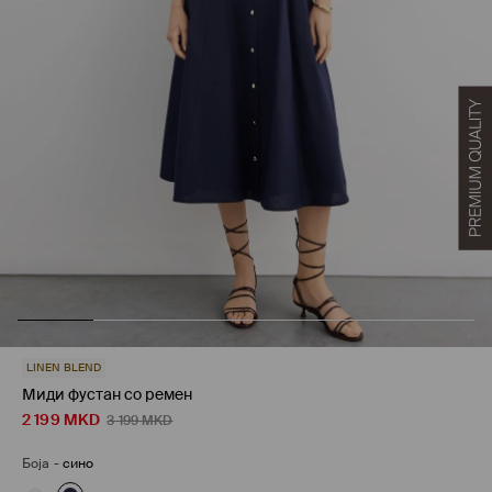
LINEN BLEND
Миди фустан со ремен
2 199
MKD
3 199
MKD
Боја
-
сино