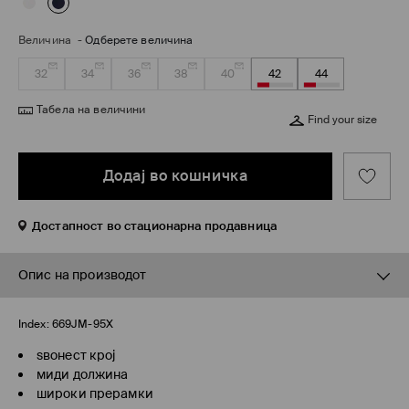
Величина
-
Одберете величина
32
34
36
38
40
42
44
Табела на величини
Find your size
Додај во кошничка
Достапност во стационарна продавница
Опис на производот
Index:
669JM-95X
ѕвонест крој
миди должина
широки прерамки