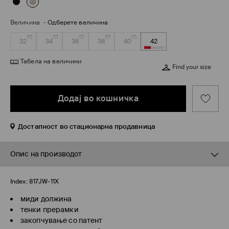
Величина
-
Одберете величина
32
34
36
38
40
42
Табела на величини
Find your size
Додај во кошничка
Достапност во стационарна продавница
Опис на производот
Index:
817JW-11X
миди должина
тенки прерамки
закопчување со патент