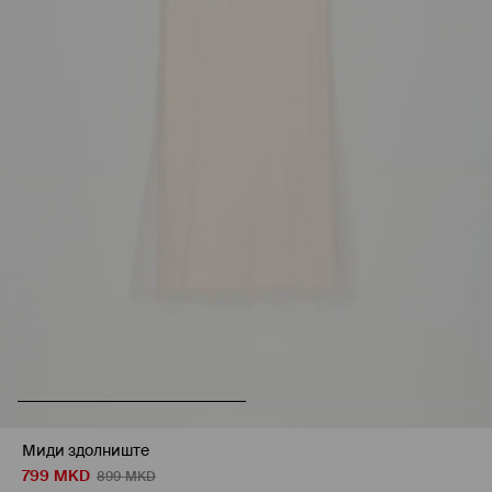
Миди здолниште
799
MKD
899
MKD