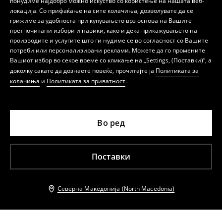
понудиме најдобро можно искуство со користење на нашата веб-
локација. Со прифаќање на сите колачиња, дозволувате да се
грижиме за удобноста при купувањето врз основа на Вашите
претпочитани избори и навики, како и дека прикажувањето на
производите и услугите што ги нудиме се во согласност со Вашите
потреби или персонализирани реклами. Можете да го промените
Вашиот избор во секое време со кликање на „Settings, (Поставки)“, а
доколку сакате да дознаете повеќе, прочитајте ја
Политиката за
колачиња
и
Политиката за приватност
.
Во ред
Поставки
Северна Македонија (North Macedonia)