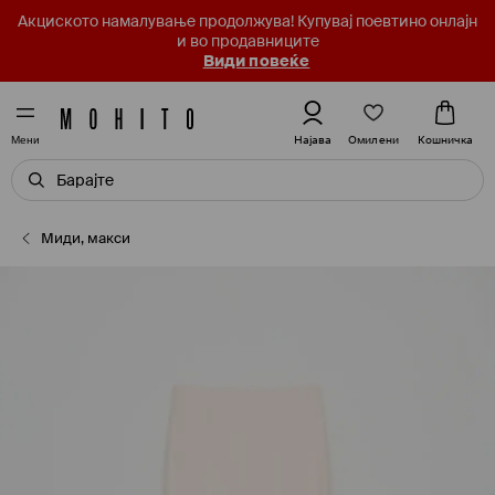
Акциското намалување продолжува! Купувај поевтино онлајн
и во продавниците
Види повеќе
Омилени
Најава
Кошничка
Мени
Миди, макси