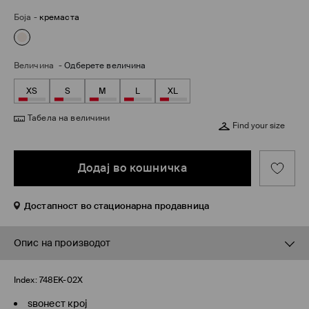
Боја
-
кремаста
Величина
-
Одберете величина
XS
S
M
L
XL
Табела на величини
Find your size
Додај во кошничка
Достапност во стационарна продавница
Опис на производот
Index:
748EK-02X
ѕвонест крој