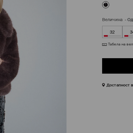
Величина
-
Од
32
3
Табела на ве
Достапност 