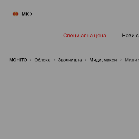
MK
Специјална цена
Нови с
MOHITO
Oблека
Здолништа
Миди, макси
Миди 