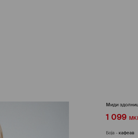
Миди здолниш
1 099
MK
Боја
-
кафеав