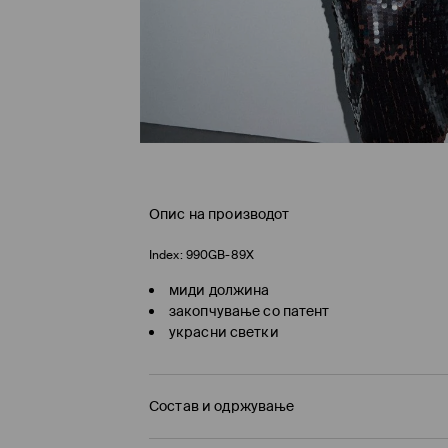
Опис на производот
Index:
990GB-89X
миди должина
закопчување со патент
украсни светки
Состав и одржување