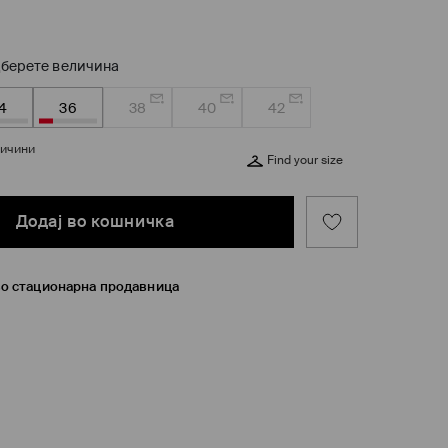
берете величина
4
36
38
40
42
личини
Find your size
Додај во кошничка
во стационарна продавница