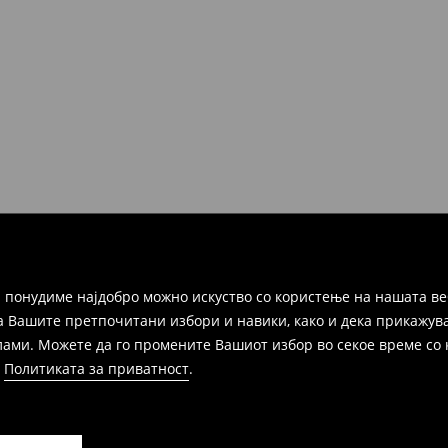
но во рок од 30 дена во било
ако и преку Логистички
а цел пополнете го онлајн-
ака, производот може да го
избор (трошокот и одговорноста
 понудиме најдобро можно искуство со користење на нашата ве
а Вашите претпочитани избори и навики, како и дека прикажува
и. Можете да го промените Вашиот избор во секое време со клик
и
Политиката за приватност
.