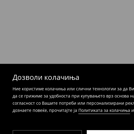
Производите можете да ги вратите бесплат
која стационарна продавница на Mohito, к
провајдер Милшпед / курир МИК МИК (за та
формуларот во Корисничка сметка). Исто т
вратите со начинот на испораката по ваш 
при оваа опција ја сносите вие).
⟶
Детални информации за поврати
Дозволи колачиња
Ние користиме колачиња или слични технологии за да Ви
да се грижиме за удобноста при купувањето врз основа н
согласност со Вашите потреби или персонализирани реклам
дознаете повеќе, прочитајте ја
Политиката за колачиња