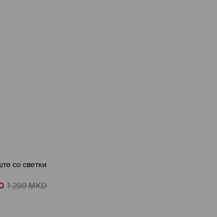
те со светки
D
1 299
MKD