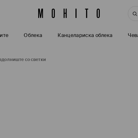
ите
Oблека
Канцелариска облека
Чев
здолниште со светки