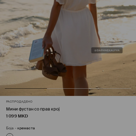
РАСПРОДАДЕНО
Мини фустан со прав крој
1 099
MKD
Боја
-
кремаста