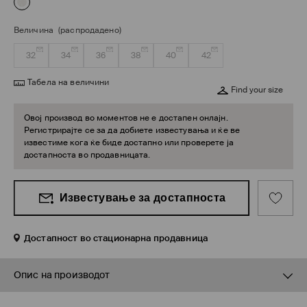
Величина
(распродадено)
32
34
36
38
40
42
Табела на величини
Find your size
Овој производ во моментов не е достапен онлајн.
Регистрирајте се за да добиете известувања и ќе ве
известиме кога ќе биде достапно или проверете ја
достапноста во продавницата.
Известување за достапноста
Достапност во стационарна продавница
Опис на производот