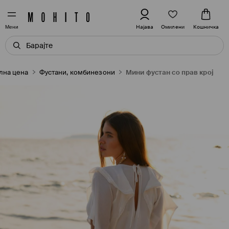
Омилени
Најава
Кошничка
Мени
лна цена
Фустани, комбинезони
Мини фустан со прав крој