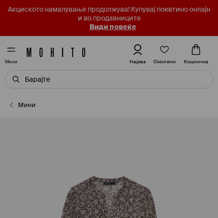
Акциското намалување продолжува! Купувај поевтино онлајн
и во продавниците
Види повеќе
Омилени
Најава
Кошничка
Мени
Мини