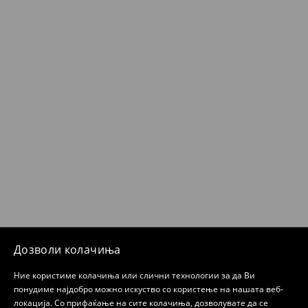
Дозволи колачиња
Ние користиме колачиња или слични технологии за да Ви
понудиме најдобро можно искуство со користење на нашата веб-
локација. Со прифаќање на сите колачиња, дозволувате да се