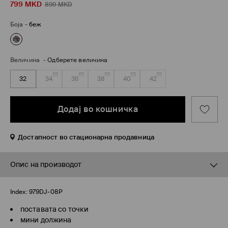
799
MKD
899
MKD
Боја
-
беж
Величина
-
Одберете величина
32
34
36
38
40
42
Додај во кошничка
Достапност во стационарна продавница
Опис на производот
Index:
979DJ-08P
поставата со точки
мини должина