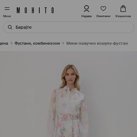
Омилени
Најава
Кошничка
Мени
цена
Фустани, комбинезони
Мини памучен кошула-фустан