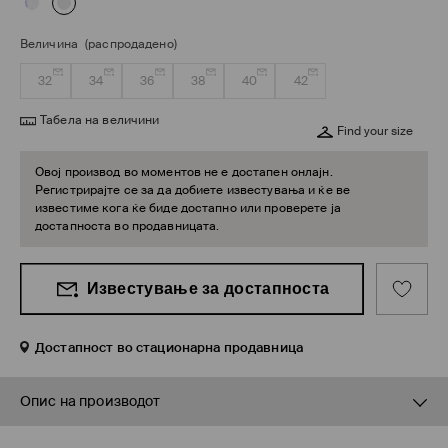
Величина
(распродадено)
32
34
36
38
40
42
Табела на величини
Find your size
Овој производ во моментов не е достапен онлајн.
Регистрирајте се за да добиете известувања и ќе ве
известиме кога ќе биде достапно или проверете ја
достапноста во продавницата.
Известување за достапноста
Достапност во стационарна продавница
Опис на производот