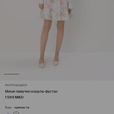
РАСПРОДАДЕНО
Мини памучен кошула-фустан
1 599
MKD
Боја
-
кремаста